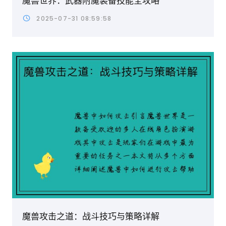
魔兽世界：武器附魔装备技能全攻略
2025-07-31 08:59:58
魔兽攻击之道：战斗技巧与策略详解