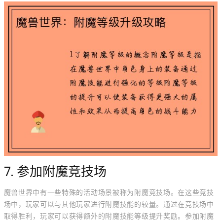
7. 参加附魔竞技场
魔兽世界中有一些特殊的活动场景被称为附魔竞技场。在这些竞技
场中，玩家可以与其他玩家进行附魔技能的较量。通过在竞技场中
取得胜利，玩家可以获得额外的附魔技能等级提升奖励。参加附魔