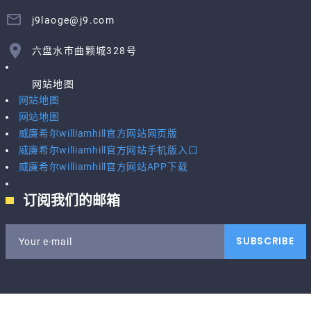
j9laoge@j9.com
六盘水市曲颗城328号
网站地图
网站地图
网站地图
威廉希尔williamhill官方网站网页版
威廉希尔williamhill官方网站手机版入口
威廉希尔williamhill官方网站APP下载
订阅我们的邮箱
SUBSCRIBE
Your e-mail