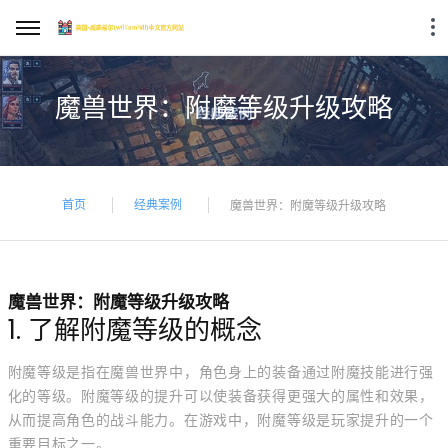
魔兽世界：附魔等级升级攻略
首页
经典案例
魔兽世界：附魔等级升级攻略
魔兽世界：附魔等级升级攻略
1. 了解附魔等级的概念
附魔等级是指在魔兽世界中，角色身上的装备通过附魔技能进行强
化的等级。附魔等级的提升可以使装备获得更强大的属性和效果，
从而提高角色的战斗能力。在游戏中，附魔等级是玩家提升的一个
重要目标之一。